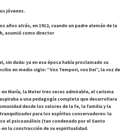
los jóvenes.
s años atrás, en 1912, cuando un padre alemán de la
ch, asumió como director
al, sin duda: ya en esa época había proclamado su
cilio en medio siglo: “
Vox Tempori, vox Dei”, la voz de
 en María, la Mater tres veces admirable, el carisma
: aspiraba a una pedagogía completa que desarrollara
unidad desde los valores de la fe, la familia y la
ranquilizador para los espíritus conservadores: la
uso el psicoanálisis (tan condenado por el Santo
 en la construcción de su espiritualidad.