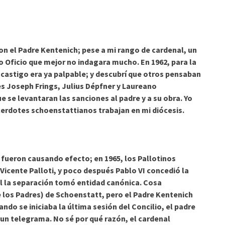
n el Padre Kentenich; pese a mi rango de cardenal, un
 Oficio que mejor no indagara mucho. En 1962, para la
l castigo era ya palpable; y descubrí que otros pensaban
s Joseph Frings, Julius Dépfner y Laureano
 se levantaran las sanciones al padre y a su obra. Yo
rdotes schoenstattianos trabajan en mi diócesis.
ueron causando efecto; en 1965, los Pallotinos
n Vicente Palloti, y poco después Pablo VI concedió la
l la separación tomó entidad canónica. Cosa
de los Padres) de Schoenstatt, pero el Padre Kentenich
do se iniciaba la última sesión del Concilio, el padre
un telegrama. No sé por qué razón, el cardenal