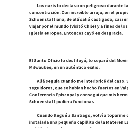
Los nazis lo declararon peligroso durante la
concentración. Con increíble arrojo, en el pro
Schöenstattiana; de allí salió castigado, casi e
viajar por el mundo (visitó Chile) y a fines de lo
Iglesia europea. Entonces cayó en desgracia.
El Santo Oficio lo destituyó, lo separó del Movi
Milwaukee, en un auténtico exilio.
Allá seguía cuando me interioricé del caso. Si
seguidores, que se habían hecho fuertes en Valp
Conferencia Episcopal y conseguí que mis herm
Schoenstatt pudiera funcionar.
Cuando llegué a Santiago, volví a toparme co
instalada una pequeña capillita de la Materen La