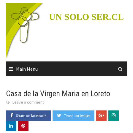
Skip
to
UN SOLO SER.CL
content
Main Menu
Casa de la Virgen Maria en Loreto
Leave a comment
Share on facebook
Tweet on twitter