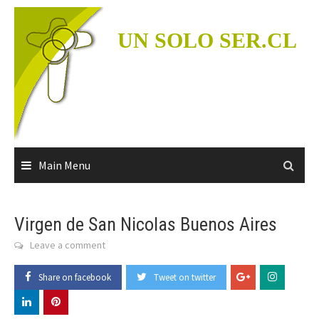
Skip
to
UN SOLO SER.CL
content
Main Menu
Virgen de San Nicolas Buenos Aires
Leave a comment
Share on facebook
Tweet on twitter