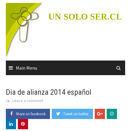
Skip
to
UN SOLO SER.CL
content
Main Menu
Dia de alianza 2014 español
Leave a comment
Share on facebook
Tweet on twitter