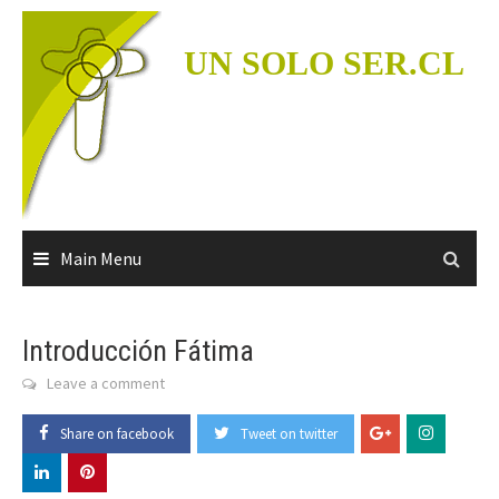
Skip
to
UN SOLO SER.CL
content
Main Menu
Introducción Fátima
Leave a comment
Share on facebook
Tweet on twitter