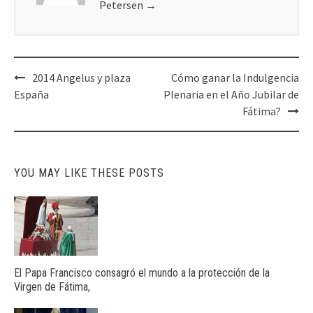
Petersen
→
Post
2014 Angelus y plaza
Cómo ganar la Indulgencia
navigation
España
Plenaria en el Año Jubilar de
Fátima?
YOU MAY LIKE THESE POSTS
El Papa Francisco consagró el mundo a la protección de la
Virgen de Fátima,