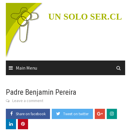
Skip
to
UN SOLO SER.CL
content
Main Menu
Padre Benjamin Pereira
Leave a comment
Share on facebook
Tweet on twitter