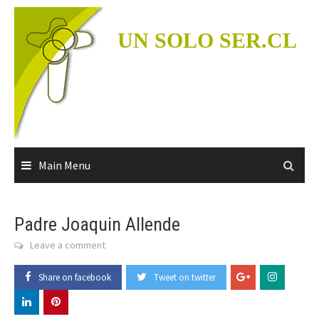
Skip
to
UN SOLO SER.CL
content
Main Menu
Padre Joaquin Allende
Leave a comment
Share on facebook
Tweet on twitter