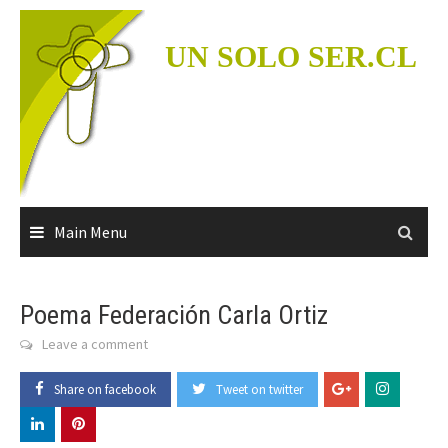
Skip
to
UN SOLO SER.CL
content
Main Menu
Poema Federación Carla Ortiz
Leave a comment
Share on facebook
Tweet on twitter