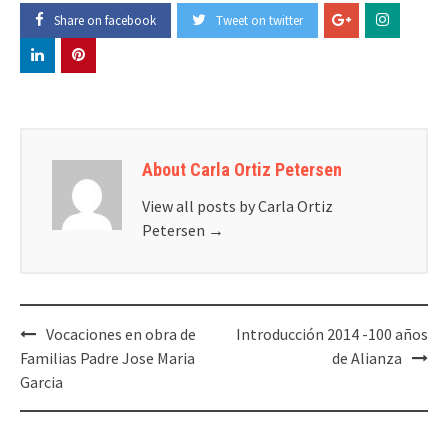
Share on facebook
Tweet on twitter
About Carla Ortiz Petersen
View all posts by Carla Ortiz
Petersen
→
Post
Vocaciones en obra de
Introducción 2014 -100 años
navigation
Familias Padre Jose Maria
de Alianza
Garcia