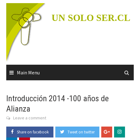
Skip
to
UN SOLO SER.CL
content
Main Menu
Introducción 2014 -100 años de
Alianza
Leave a comment
Share on facebook
Tweet on twitter