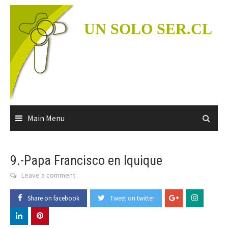
Skip
to
UN SOLO SER.CL
content
Main Menu
9.-Papa Francisco en Iquique
Leave a comment
Share on facebook
Tweet on twitter