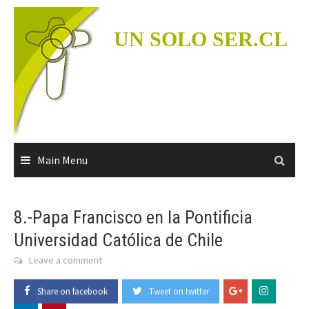
Skip
to
UN SOLO SER.CL
content
Main Menu
8.-Papa Francisco en la Pontificia
Universidad Católica de Chile
Leave a comment
Share on facebook
Tweet on twitter