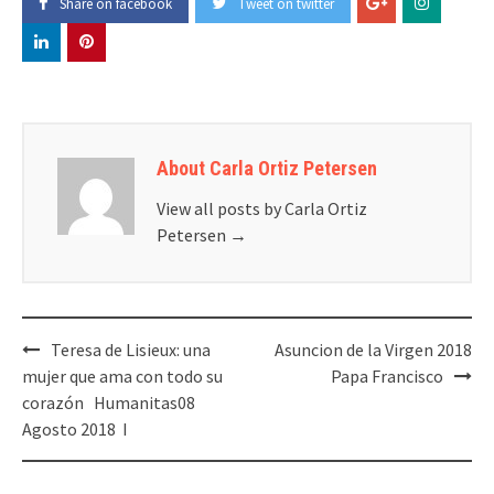
Share on facebook
Tweet on twitter
About Carla Ortiz Petersen
View all posts by Carla Ortiz
Petersen
→
Post
Teresa de Lisieux: una
Asuncion de la Virgen 2018
navigation
mujer que ama con todo su
Papa Francisco
corazón Humanitas08
Agosto 2018 I