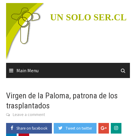
Skip
to
UN SOLO SER.CL
content
Main Menu
Virgen de la Paloma, patrona de los
trasplantados
Leave a comment
Share on facebook
Tweet on twitter