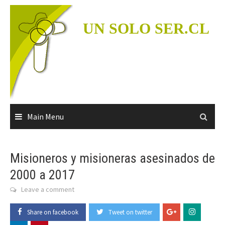
Skip
to
UN SOLO SER.CL
content
Main Menu
Misioneros y misioneras asesinados de
2000 a 2017
Leave a comment
Share on facebook
Tweet on twitter