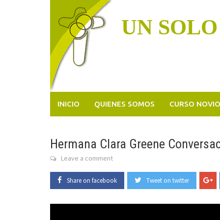
Skip
to
UN SOLO
content
INICIO
QUIENES SOMOS
CURSO NOVI
Hermana Clara Greene Conversac
Leave a comment
Share on facebook
Tweet on twitter