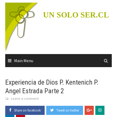
Skip
to
UN SOLO SER.CL
content
Main Menu
Experiencia de Dios P. Kentenich P.
Angel Estrada Parte 2
Leave a comment
Share on facebook
Tweet on twitter