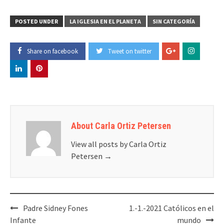
POSTED UNDER
LA IGLESIA EN EL PLANETA
SIN CATEGORÍA
Share on facebook
Tweet on twitter
About Carla Ortiz Petersen
View all posts by Carla Ortiz
Petersen
→
Post
Padre Sidney Fones
1.-1.-2021 Católicos en el
navigation
Infante
mundo