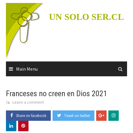
Skip
to
UN SOLO SER.CL
content
Main Menu
Franceses no creen en Dios 2021
Leave a comment
Share on facebook
Tweet on twitter