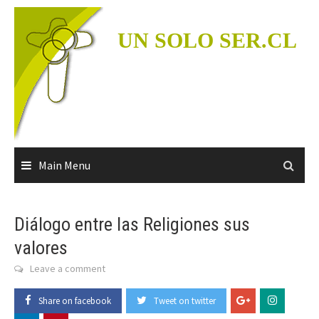
Skip
to
UN SOLO SER.CL
content
Main Menu
Diálogo entre las Religiones sus
valores
Leave a comment
Share on facebook
Tweet on twitter