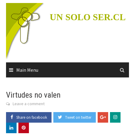
Skip
to
UN SOLO SER.CL
content
Main Menu
Virtudes no valen
Leave a comment
Share on facebook
Tweet on twitter