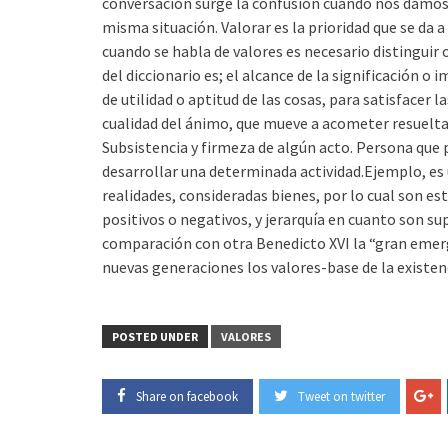
conversación surge la confusión cuando nos damos 
misma situación. Valorar es la prioridad que se da
cuando se habla de valores es necesario distinguir o
del diccionario es; el alcance de la significación o 
de utilidad o aptitud de las cosas, para satisfacer
cualidad del ánimo, que mueve a acometer resuelta
Subsistencia y firmeza de algún acto. Persona que p
desarrollar una determinada actividad.Ejemplo, es 
realidades, consideradas bienes, por lo cual son e
positivos o negativos, y jerarquía en cuanto son sup
comparación con otra Benedicto XVI la “gran emergen
nuevas generaciones los valores-base de la existe
POSTED UNDER
VALORES
Share on facebook
Tweet on twitter