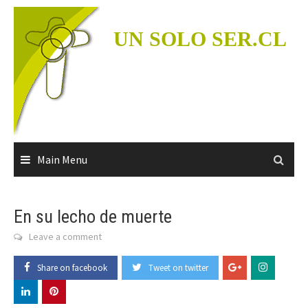
Skip
to
UN SOLO SER.CL
content
Main Menu
En su lecho de muerte
Leave a comment
Share on facebook
Tweet on twitter