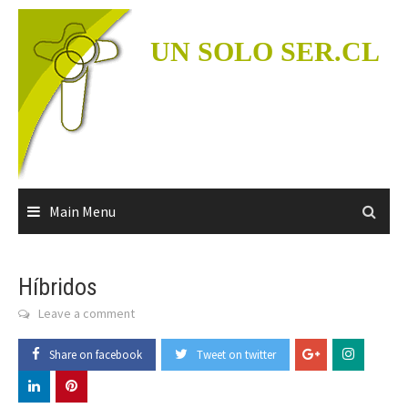
Skip
to
UN SOLO SER.CL
content
Main Menu
Híbridos
Leave a comment
Share on facebook
Tweet on twitter