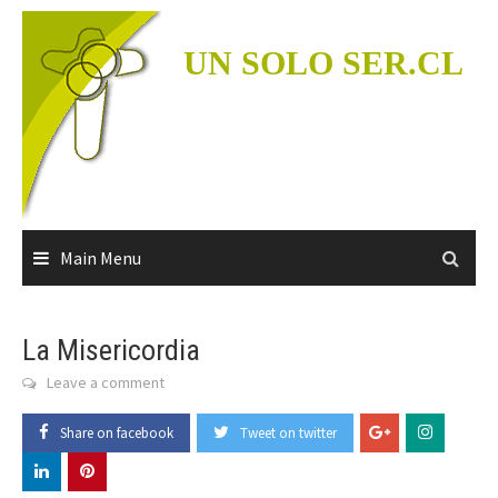
Skip
to
UN SOLO SER.CL
content
Main Menu
La Misericordia
Leave a comment
Share on facebook
Tweet on twitter