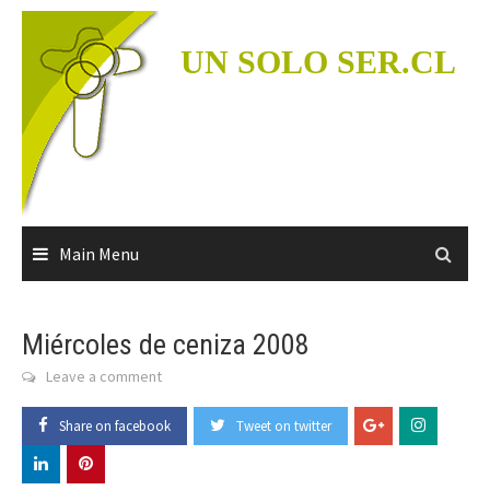
Skip
to
UN SOLO SER.CL
content
Main Menu
Miércoles de ceniza 2008
Leave a comment
Share on facebook
Tweet on twitter