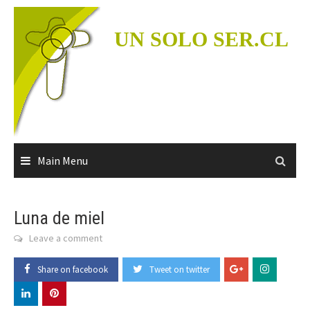
Skip
to
UN SOLO SER.CL
content
Main Menu
Luna de miel
Leave a comment
Share on facebook
Tweet on twitter