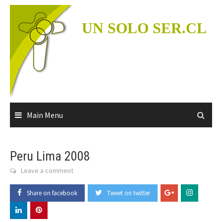
Skip
to
UN SOLO SER.CL
content
Main Menu
Peru Lima 2008
Leave a comment
Share on facebook
Tweet on twitter