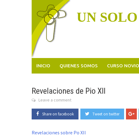
Skip
to
UN SOLO
content
INICIO
QUIENES SOMOS
CURSO NOVI
Revelaciones de Pio XII
Leave a comment
Share on facebook
Tweet on twitter
Revelaciones sobre Po XII