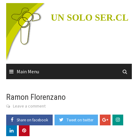
Skip
to
UN SOLO SER.CL
content
Main Menu
Ramon Florenzano
Leave a comment
Share on facebook
Tweet on twitter