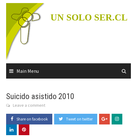
Skip
to
UN SOLO SER.CL
content
Main Menu
Suicido asistido 2010
Leave a comment
Share on facebook
Tweet on twitter