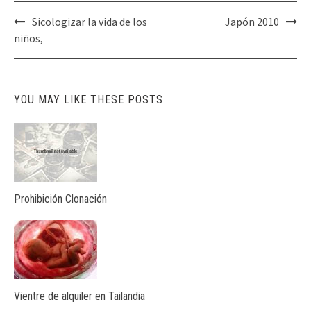
Post
Sicologizar la vida de los
Japón 2010
navigation
niños,
YOU MAY LIKE THESE POSTS
Prohibición Clonación
Vientre de alquiler en Tailandia