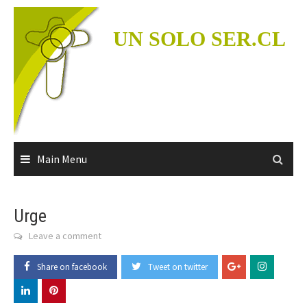
Skip
to
UN SOLO SER.CL
content
Main Menu
Urge
Leave a comment
Share on facebook
Tweet on twitter