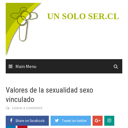
Skip
to
UN SOLO SER.CL
content
Main Menu
Valores de la sexualidad sexo
vinculado
Leave a comment
Share on facebook
Tweet on twitter