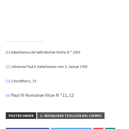
Katechismus der katholischen Kirche. N ° 2360
[1]
Johannes Paul II. Katechismus vom 5. Januar 1983
[2]
1 Korinther 6, 19
[3]
Paul VI Humanae Vitae N º 11, 12
[4]
POSTED UNDER
1.-SEXUALIDAD TEOLOGÍA DEL CUERPO