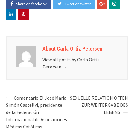
Share on facebook
Tweet on twitter
About Carla Ortiz Petersen
View all posts by Carla Ortiz
Petersen
→
Post
Comentario El José María
SEXUELLE RELATION OFFEN
navigation
Simón Castellví, presidente
ZUR WEITERGABE DES
de la Federación
LEBENS
Internacional de Asociaciones
Médicas Católicas