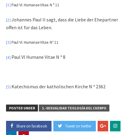
Paul VI. Humanae Vitae. N ° 11
[1]
Johannes Paul II sagt, dass die Liebe der Ehepartner
[2]
offen ist für das Leben.
Paul VI. Humanae Vitae. N
11
[3]
°
Paul VI Humane Vitae N º 8
[4]
Katechismus der katholischen Kirche N ª 2362
[5]
POSTED UNDER
1.-SEXUALIDAD TEOLOGÍA DEL CUERPO
Share on facebook
Tweet on twitter