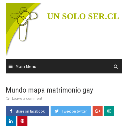
Skip
to
UN SOLO SER.CL
content
Main Menu
Mundo mapa matrimonio gay
Leave a comment
Share on facebook
Tweet on twitter