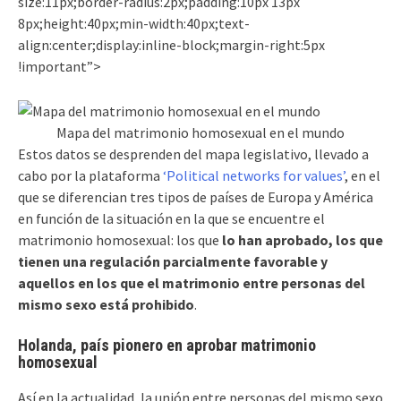
size:11px;border-radius:2px;padding:10px 13px
8px;height:40px;min-width:40px;text-
align:center;display:inline-block;margin-right:5px
!important”>
Mapa del matrimonio homosexual en el mundo
Estos datos se desprenden del mapa legislativo, llevado a
cabo por la plataforma
‘Political networks for values’
, en el
que se diferencian tres tipos de países de Europa y América
en función de la situación en la que se encuentre el
matrimonio homosexual: los que
lo han aprobado, los que
tienen una regulación parcialmente favorable y
aquellos en los que el matrimonio entre personas del
mismo sexo está prohibido
.
Holanda, país pionero en aprobar matrimonio
homosexual
Así en la actualidad, la unión entre personas del mismo sexo