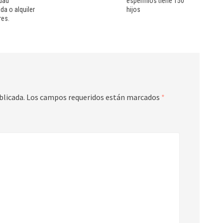
dad
espermios tiene 150
da o alquiler
hijos
res.
blicada.
Los campos requeridos están marcados
*