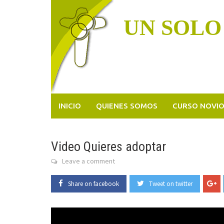
Skip
to
UN SOLO
content
INICIO
QUIENES SOMOS
CURSO NOVI
Video Quieres adoptar
Leave a comment
Share on facebook
Tweet on twitter