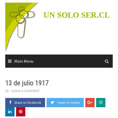
Skip
to
UN SOLO SER.CL
content
Main Menu
13 de julio 1917
Leave a comment
Share on facebook
Tweet on twitter