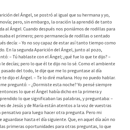
rición del Ángel, se postró al igual que su hermana y yo,
movía; pero, sin embargo, la oración la aprendió de tanto
ada al Ángel. Cuando después nos poniámos de rodillas para
ansaba el primero; pero permanecía de rodillas o sentado
s decía: – Yo no soy capaz de estar así tanto tiempo como
o. En la segunda Aparición del Ángel, junto al pozo,
: – Tú hablaste con el Ángel; ¿qué fue lo que te dijo? –
 le decías; pero lo que él te dijo no lo sé. Como el ambiente
 pasado del todo, le dije que me lo preguntase al día
e te dijo el Ángel. – Te lo diré mañana. Hoy no puedo hablar.
í, me preguntó: – ¿Dormiste esta noche? Yo pensé siempre
é entonces lo que el Ángel había dicho en la primera y
rendido lo que significaban las palabras, y preguntaba: –
nes de Jesús y de María están atentos a la voz de vuestras
a pensativo para luego hacer otra pregunta. Pero mi
ue aguardase hasta el día siguiente. Que, en aquel día aún no
 las primeras oportunidades para otras preguntas, lo que