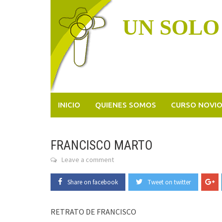
Skip
to
UN SOLO
content
INICIO
QUIENES SOMOS
CURSO NOVI
FRANCISCO MARTO
Leave a comment
Share on facebook
Tweet on twitter
RETRATO DE FRANCISCO