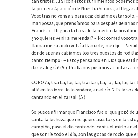
tan tristes…! Si con estos sufrimientos podemos 
la primera Aparición de Nuestra Señora, al llegar al
Vosotras no vengáis para acá; dejadme estar solo. –
mariposas, que prendíamos para después dejarlas hui
Francisco. Llegada la hora de la merienda nos dimos 
¿no quieres venir a merendar? – No; comed vosotras. 
llamarme. Cuando volví a llamarle, me dijo: – Venid 
donde apenas cabíamos los tres puestos de rodillas
tanto tiempo? – Estoy pensando en Dios que está mu
darle alegría! (5 ). Un día nos pusimos a cantar a coro
CORO Ai, trai lai, lai, lai, trai lari, lai, lai, lai, lai
allá en la sierra, la lavandera, en el río. 2 Es la vo
cantando en el zarzal. (5 )
Se puede afirmar que Francisco fue el que gozó de 
canta la lechuza que me quiere asustar y en la esfoya
campiña, pasa el día cantando; canta el mirlo en el b
que sonríe todo el día, son las gotas de rocío. que