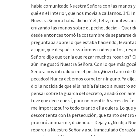
había comunicado Nuestra Señora con las manos y d
qué en el interior, que nos movía a callarnos. 14
Nuestra Señora había dicho. Y él, feliz, manifestand
cruzando las manos sobre el pecho, decía: – Querida
desde entonces tomó la costumbre de separarse de 
preguntaba sobre lo que estaba haciendo, levantaba
a jugar, que después rezaríamos todos juntos, res
Señora dijo que tenía que rezar muchos rosarios? Ci
aún me gustó Nuestra Señora. Con lo que más gocé, 
Señora nos introdujo en el pecho. ¡Gozo tanto de Di
pecados! Nunca debemos cometer ninguno. Ya dije, 
dio la noticia de que ella había faltado a nuestro 
pensar sobre la guarda del secreto, añadió con aire
tuve que decir que sí, para no mentir. A veces decí
me importa; sufro todo cuanto ella quiera. Lo que y
descontenta con la persecución, que tanto dentro 
procuró animarme, diciendo: – Deja ya. ¿No dijo Nu
reparar a Nuestro Señor y a su Inmaculado Corazón