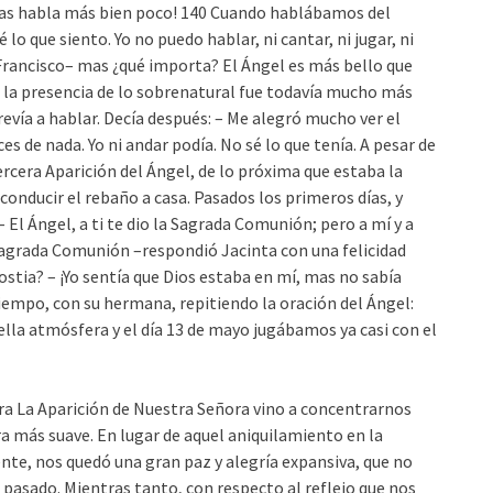
cosas habla más bien poco! 140 Cuando hablábamos del
 lo que siento. Yo no puedo hablar, ni cantar, ni jugar, ni
Francisco– mas ¿qué importa? El Ángel es más bello que
, la presencia de lo sobrenatural fue todavía mucho más
revía a hablar. Decía después: – Me alegró mucho ver el
 de nada. Yo ni andar podía. No sé lo que tenía. A pesar de
tercera Aparición del Ángel, de lo próxima que estaba la
 conducir el rebaño a casa. Pasados los primeros días, y
El Ángel, a ti te dio la Sagrada Comunión; pero a mí y a
 Sagrada Comunión –respondió Jacinta con una felicidad
Hostia? – ¡Yo sentía que Dios estaba en mí, mas no sabía
iempo, con su hermana, repitiendo la oración del Ángel:
la atmósfera y el día 13 de mayo jugábamos ya casi con el
ra
La Aparición de Nuestra Señora vino a concentrarnos
a más suave. En lugar de aquel aniquilamiento en la
ente, nos quedó una gran paz y alegría expansiva, que no
pasado. Mientras tanto, con respecto al reflejo que nos