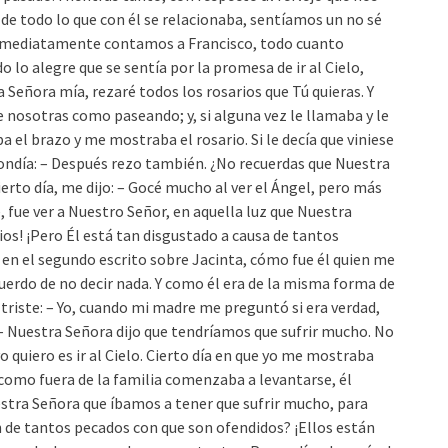
e todo lo que con él se relacionaba, sentíamos un no sé
1 Inmediatamente contamos a Francisco, todo cuanto
o lo alegre que se sentía por la promesa de ir al Cielo,
 Señora mía, rezaré todos los rosarios que Tú quieras. Y
nosotras como paseando; y, si alguna vez le llamaba y le
 el brazo y me mostraba el rosario. Si le decía que viniese
pondía: – Después rezo también. ¿No recuerdas que Nuestra
erto día, me dijo: – Gocé mucho al ver el Ángel, pero más
fue ver a Nuestro Señor, en aquella luz que Nuestra
os! ¡Pero Él está tan disgustado a causa de tantos
en el segundo escrito sobre Jacinta, cómo fue él quien me
acuerdo de no decir nada. Y como él era de la misma forma de
 triste: – Yo, cuando mi madre me preguntó si era verdad,
a: – Nuestra Señora dijo que tendríamos que sufrir mucho. No
o quiero es ir al Cielo. Cierto día en que yo me mostraba
como fuera de la familia comenzaba a levantarse, él
estra Señora que íbamos a tener que sufrir mucho, para
 de tantos pecados con que son ofendidos? ¡Ellos están