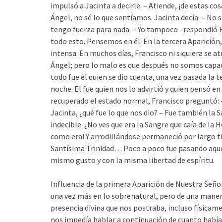
impulsó a Jacinta a decirle: – Atiende, ¡de estas 
Ángel, no sé lo que sentíamos. Jacinta decía: – No sé
tengo fuerza para nada. – Yo tampoco –respondió 
todo esto. Pensemos en él. En la tercera Aparición
intensa. En muchos días, Francisco ni siquiera se at
Ángel; pero lo malo es que después no somos capaces
todo fue él quien se dio cuenta, una vez pasada la 
noche. El fue quien nos lo advirtió y quien pensó en
recuperado el estado normal, Francisco preguntó: – 
Jacinta, ¿qué fue lo que nos dio? – Fue también la
indecible. ¿No ves que era la Sangre que caía de la 
como era! Y arrodillándose permaneció por largo t
Santísima Trinidad… Poco a poco fue pasando aquel
mismo gusto y con la misma libertad de espíritu.
Influencia de la primera Aparición de Nuestra Seño
una vez más en lo sobrenatural, pero de una maner
presencia divina que nos postraba, incluso físicam
nos impedía hablar a continuación de cuanto había 