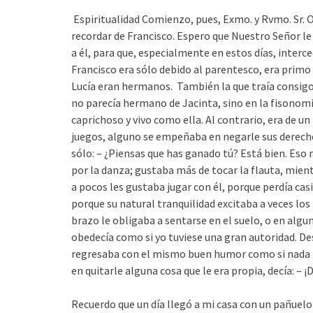
Espiritualidad
Comienzo, pues, Exmo. y Rvmo. Sr. Ob
recordar de Francisco. Espero que Nuestro Señor le 
a él, para que, especialmente en estos días, interc
Francisco era sólo debido al parentesco, era primo 
Lucía eran hermanos. También la que traía consigo 
no parecía hermano de Jacinta, sino en la fisonomia 
caprichoso y vivo como ella. Al contrario, era de u
juegos, alguno se empeñaba en negarle sus derechos
sólo: – ¿Piensas que has ganado tú? Está bien. Es
por la danza; gustaba más de tocar la flauta, mien
a pocos les gustaba jugar con él, porque perdía ca
porque su natural tranquilidad excitaba a veces los 
brazo le obligaba a sentarse en el suelo, o en algu
obedecía como si yo tuviese una gran autoridad. De
regresaba con el mismo buen humor como si nada hu
en quitarle alguna cosa que le era propia, decía: – 
Recuerdo que un día llegó a mi casa con un pañuelo