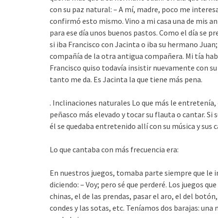
con su paz natural: – A mí, madre, poco me interesa.
confirmó esto mismo. Vino a mi casa una de mis ant
para ese día unos buenos pastos. Como el día se pre
si iba Francisco con Jacinta o iba su hermano Juan;
compañía de la otra antigua compañera. Mi tía había 
Francisco quiso todavía insistir nuevamente con su 
tanto me da. Es Jacinta la que tiene más pena.
.
Inclinaciones naturales
Lo que más le entretenía,
peñasco más elevado y tocar su flauta o cantar. Si
él se quedaba entretenido allí con su música y sus 
Lo que cantaba con más frecuencia era:
En nuestros juegos, tomaba parte siempre que le 
diciendo: – Voy; pero sé que perderé. Los juegos qu
chinas, el de las prendas, pasar el aro, el del botón, 
condes y las sotas, etc. Teníamos dos barajas: una m