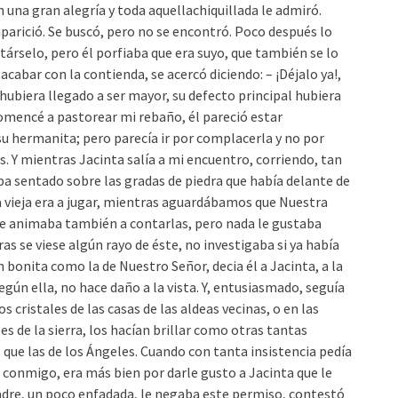
 una gran alegría y toda aquellachiquillada le admiró.
arició. Se buscó, pero no se encontró. Poco después lo
itárselo, pero él porfiaba que era suyo, que también se lo
acabar con la contienda, se acercó diciendo: – ¡Déjalo ya!,
hubiera llegado a ser mayor, su defecto principal hubiera
 comencé a pastorear mi rebaño, él pareció estar
su hermanita; pero parecía ir por complacerla y no por
. Y mientras Jacinta salía a mi encuentro, corriendo, tan
ba sentado sobre las gradas de piedra que había delante de
a vieja era a jugar, mientras aguardábamos que Nuestra
 se animaba también a contarlas, pero nada le gustaba
as se viese algún rayo de éste, no investigaba si ya había
bonita como la de Nuestro Señor, decia él a Jacinta, a la
gún ella, no hace daño a la vista. Y, entusiasmado, seguía
s cristales de las casas de las aldeas vecinas, o en las
s de la sierra, los hacían brillar como otras tantas
 que las de los Ángeles. Cuando con tanta insistencia pedía
r conmigo, era más bien por darle gusto a Jacinta que le
adre, un poco enfadada, le negaba este permiso, contestó