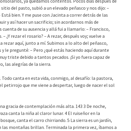
consolarlos, ya quedamos contentos. Pocos días después de
 sitio del pasto, subió a un elevado peñasco y nos dijo: –
 Está bien. Y me puse con Jacinta a correr detrás de las
r y así hacer un sacrificio; sin acordarnos más de
cuenta de su ausencia y allá fui a llamarlo: – Francisco,
– ¿Y rezar el rosario? – A rezar, después voy; vuelve a
a rezar aquí, junto a mí. Subimos a lo alto del peñasco,
 y le pregunté: – Pero ¿qué estás haciendo aquí durante
y triste debido a tantos pecados. ¡Si yo fuera capaz de
, las alegrías de la sierra.
, lai. 1 Todo canta en esta vida, conmigo, al desafío: la pastora,
z del petirrojo que me viene a despertar, luego de nacer el sol
una gracia de contemplación más alta. 143 3 De noche,
za canta la niña al claror lunar. 4 El ruiseñor en la
osque, canta el carro chirriando. 5 La sierra es un jardín,
 en las montañas brillan. Terminada la primera vez, íbamos a