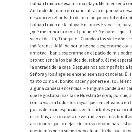
habían traído de esa misma playa. Me lo enseñó con
Andando de mano en mano, al rato el pañuelo desap
descubrí en el bolsillo de otro pequeño. Intenté qu
habían traído de la playa. Entonces Francisco, para 
¿qué me importa a mi el pañuelo? Me parece que si 
sido el de “tú, Tranquilo”. Cuando a los siete años
indiferente. Allá iba por la noche a esperarme con 
amistad. Iban a esperarme en el patio de mis padres
pronto sentía los balidos del rebaño, él me espera
la entrada de la casa. Después nos acompañaba a l
Señora y los ángeles encendiesen sus candelas. Él
tanto como el bonito nacer y ponerse el sol. Mientr
alguna candela encendida. – Ninguna candela es tan 
que le gustaba más la de Nuestra Señora; porque, se
con la vista a todos los rayos que centelleando en lo
gotas de rocío esparcidas en los árboles y matorrale
estrellas, a su manera de ver mil veces más bonitas
a su madre que le dejase ir con su rebaño para esta
quería más que a su hermano Juan. Un día que la m