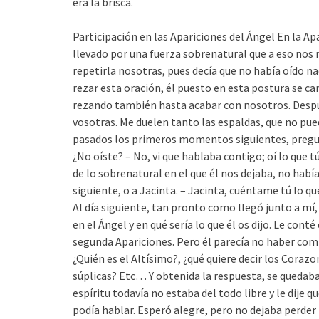
era la brisca.
Participación en las Apariciones del Ángel
En la Apa
llevado por una fuerza sobrenatural que a eso nos 
repetirla nosotras, pues decía que no había oído n
rezar esta oración, él puesto en esta postura se c
rezando también hasta acabar con nosotros. Despué
vosotras. Me duelen tanto las espaldas, que no pued
pasados los primeros momentos siguientes, preguntó
¿No oíste? – No, vi que hablaba contigo; oí lo que tú
de lo sobrenatural en el que él nos dejaba, no había
siguiente, o a Jacinta. – Jacinta, cuéntame tú lo qu
Al día siguiente, tan pronto como llegó junto a m
en el Ángel y en qué sería lo que él os dijo. Le cont
segunda Apariciones. Pero él parecía no haber comp
¿Quién es el Altísimo?, ¿qué quiere decir los Corazo
súplicas? Etc… Y obtenida la respuesta, se quedab
espíritu todavía no estaba del todo libre y le dije q
podía hablar. Esperó alegre, pero no dejaba perder