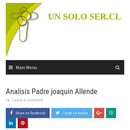
Skip
to
UN SOLO SER.CL
content
Main Menu
Analisis Padre joaquin Allende
Leave a comment
Share on facebook
Tweet on twitter