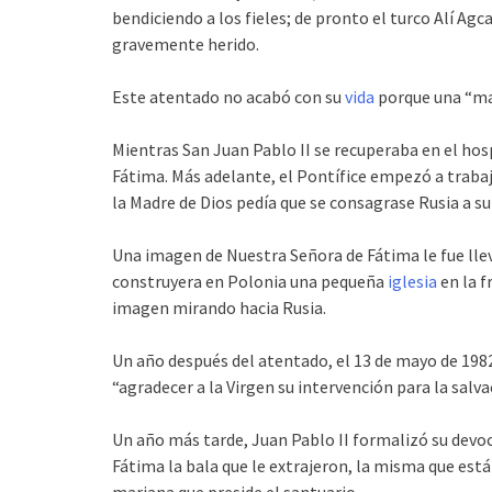
bendiciendo a los fieles; de pronto el turco Alí Ag
gravemente herido.
Este atentado no acabó con su
vida
porque una “ma
Mientras San Juan Pablo II se recuperaba en el hos
Fátima. Más adelante, el Pontífice empezó a trabaja
la Madre de Dios pedía que se consagrase Rusia a 
Una imagen de Nuestra Señora de Fátima le fue llev
construyera en Polonia una pequeña
iglesia
en la f
imagen mirando hacia Rusia.
Un año después del atentado, el 13 de mayo de 1982
“agradecer a la Virgen su intervención para la salva
Un año más tarde, Juan Pablo II formalizó su devo
Fátima la bala que le extrajeron, la misma que est
mariana que preside el santuario.