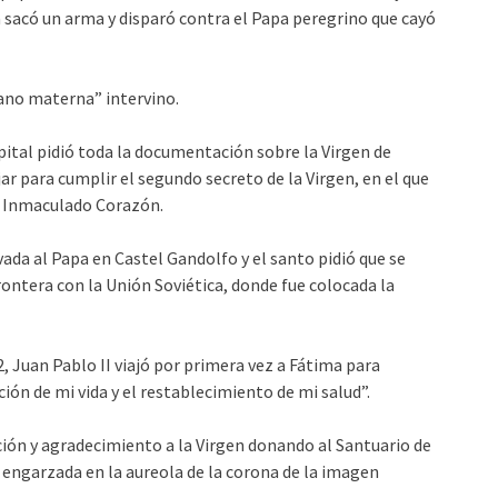
ca sacó un arma y disparó contra el Papa peregrino que cayó
no materna” intervino.
pital pidió toda la documentación sobre la Virgen de
r para cumplir el segundo secreto de la Virgen, en el que
su Inmaculado Corazón.
ada al Papa en Castel Gandolfo y el santo pidió que se
rontera con la Unión Soviética, donde fue colocada la
, Juan Pablo II viajó por primera vez a Fátima para
ción de mi vida y el restablecimiento de mi salud”.
ción y agradecimiento a la Virgen donando al Santuario de
á engarzada en la aureola de la corona de la imagen