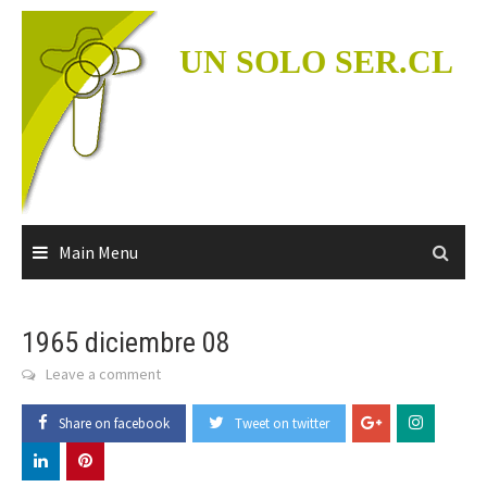
Skip
to
UN SOLO SER.CL
content
Main Menu
1965 diciembre 08
Leave a comment
Share on facebook
Tweet on twitter