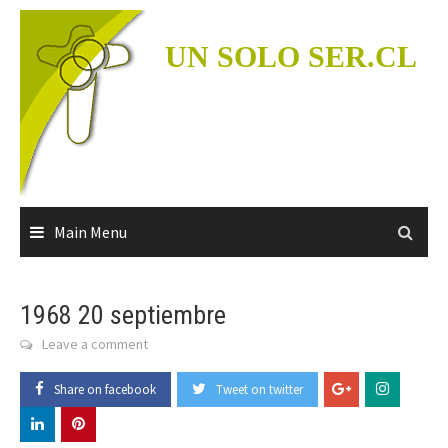
Skip
to
UN SOLO SER.CL
content
Main Menu
1968 20 septiembre
Leave a comment
Share on facebook
Tweet on twitter