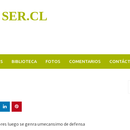
 SER.CL
OS
BIBLIOTECA
FOTOS
COMENTARIOS
CONTÁC
B
p
lores luego se genra umecansimo de defensa