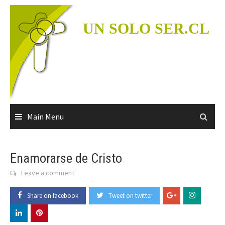
Skip
to
UN SOLO SER.CL
content
Main Menu
Enamorarse de Cristo
Leave a comment
Share on facebook
Tweet on twitter