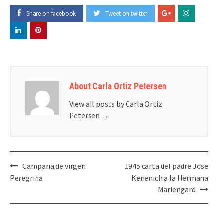
Share on facebook
Tweet on twitter
About Carla Ortiz Petersen
View all posts by Carla Ortiz
Petersen
→
Post
Campaña de virgen
1945 carta del padre Jose
navigation
Peregrina
Kenenich a la Hermana
Mariengard