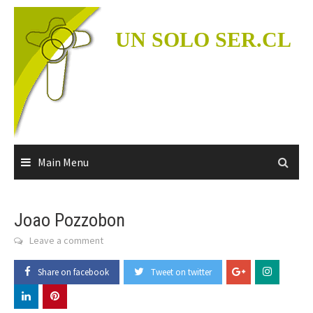
Skip
to
UN SOLO SER.CL
content
Main Menu
Joao Pozzobon
Leave a comment
Share on facebook
Tweet on twitter