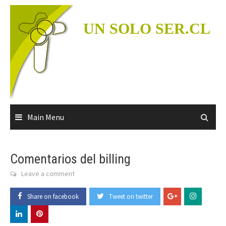
Skip
to
UN SOLO SER.CL
content
Main Menu
Comentarios del billing
Leave a comment
Share on facebook
Tweet on twitter