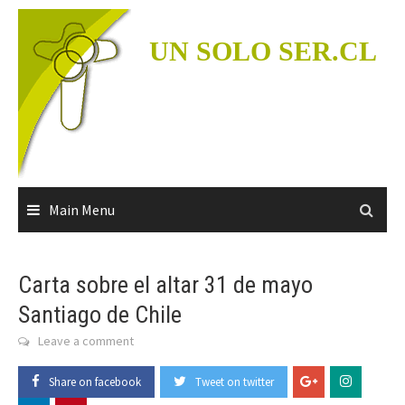
Skip
to
UN SOLO SER.CL
content
Main Menu
Carta sobre el altar 31 de mayo
Santiago de Chile
Leave a comment
Share on facebook
Tweet on twitter