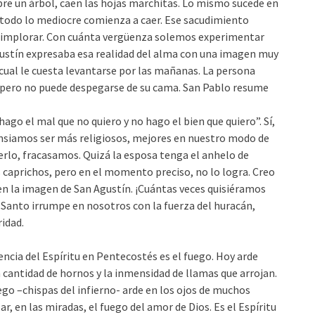
bre un árbol, caen las hojas marchitas. Lo mismo sucede en
ma todo lo mediocre comienza a caer. Ese sacudimiento
ere implorar. Con cuánta vergüenza solemos experimentar
gustín expresaba esa realidad del alma con una imagen muy
 cual le cuesta levantarse por las mañanas. La persona
, pero no puede despegarse de su cama. San Pablo resume
ago el mal que no quiero y no hago el bien que quiero”. Sí,
nsiamos ser más religiosos, mejores en nuestro modo de
rlo, fracasamos. Quizá la esposa tenga el anhelo de
s caprichos, pero en el momento preciso, no lo logra. Creo
 la imagen de San Agustín. ¡Cuántas veces quisiéramos
 Santo irrumpe en nosotros con la fuerza del huracán,
idad.
encia del Espíritu en Pentecostés es el fuego. Hoy arde
cantidad de hornos y la inmensidad de llamas que arrojan.
go –chispas del infierno- arde en los ojos de muchos
r, en las miradas, el fuego del amor de Dios. Es el Espíritu