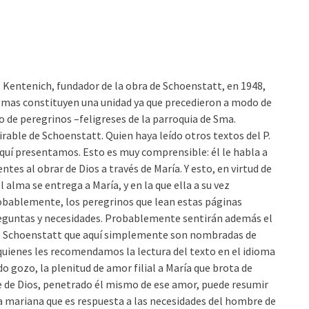
sé Kentenich, fundador de la obra de Schoenstatt, en 1948,
ismas constituyen una unidad ya que precedieron a modo de
o de peregrinos –feligreses de la parroquia de Sma.
irable de Schoenstatt. Quien haya leído otros textos del P.
aquí presentamos. Esto es muy comprensible: él le habla a
ntes al obrar de Dios a través de María. Y esto, en virtud de
 alma se entrega a María, y en la que ella a su vez
Probablemente, los peregrinos que lean estas páginas
preguntas y necesidades. Probablemente sentirán además el
 de Schoenstatt que aquí simplemente son nombradas de
quienes les recomendamos la lectura del texto en el idioma
 gozo, la plenitud de amor filial a María que brota de
e de Dios, penetrado él mismo de ese amor, puede resumir
a mariana que es respuesta a las necesidades del hombre de