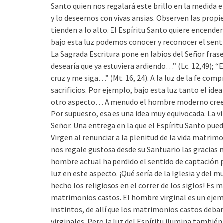
Santo quien nos regalará este brillo en la medida 
y lo deseemos con vivas ansias. Observen las propie
tienden a lo alto. El Espíritu Santo quiere encender
bajo esta luz podemos conocer y reconocer el senti
La Sagrada Escritura pone en labios del Señor frase
desearía que ya estuviera ardiendo…” (Lc. 12,49); “
cruz y me siga…” (Mt. 16, 24). A la luz de la fe com
sacrificios. Por ejemplo, bajo esta luz tanto el ide
otro aspecto… A menudo el hombre moderno cree qu
Por supuesto, esa es una idea muy equivocada. La vir
Señor. Una entrega en la que el Espíritu Santo pued
Virgen al renunciar a la plenitud de la vida matrimo
nos regale gustosa desde su Santuario las gracias n
hombre actual ha perdido el sentido de captación p
luz en este aspecto. ¡Qué sería de la Iglesia y del
hecho los religiosos en el correr de los siglos! Es 
matrimonios castos. El hombre virginal es un ejem
instintos, de allí que los matrimonios castos deba
virginales. Pero la luz del Espíritu ilumina también