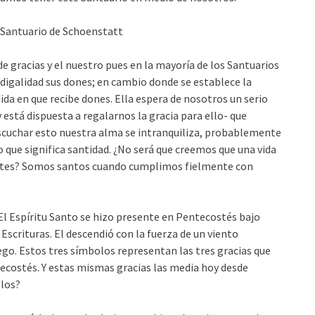
el Santuario de Schoenstatt
e gracias y el nuestro pues en la mayoría de los Santuarios
odigalidad sus dones; en cambio donde se establece la
ida en que recibe dones. Ella espera de nosotros un serio
y está dispuesta a regalarnos la gracia para ello- que
escuchar esto nuestra alma se intranquiliza, probablemente
que significa santidad. ¿No será que creemos que una vida
otes? Somos santos cuando cumplimos fielmente con
n El Espíritu Santo se hizo presente en Pentecostés bajo
scrituras. El descendió con la fuerza de un viento
go. Estos tres símbolos representan las tres gracias que
ntecostés. Y estas mismas gracias las media hoy desde
olos?