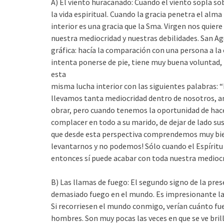
A) El viento huracanado: Cuando el viento sopla so
la vida espiritual. Cuando la gracia penetra el al
interior es una gracia que la Sma. Virgen nos qui
nuestra mediocridad y nuestras debilidades. San A
gráfica: hacía la comparación con una persona a la
intenta ponerse de pie, tiene muy buena voluntad
esta
misma lucha interior con las siguientes palabras: “h
llevamos tanta mediocridad dentro de nosotros, a
obrar, pero cuando tenemos la oportunidad de hace
complacer en todo a su marido, de dejar de lado su
que desde esta perspectiva comprendemos muy bien
levantarnos y no podemos! Sólo cuando el Espíritu
entonces sí puede acabar con toda nuestra mediocr
B) Las llamas de fuego: El segundo signo de la pres
demasiado fuego en el mundo. Es impresionante la 
Si recorriesen el mundo conmigo, verían cuánto fue
hombres. Son muy pocas las veces en que se ve brilla