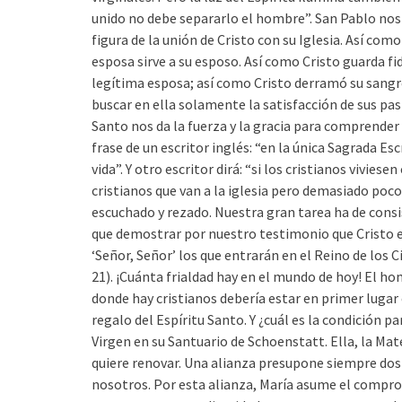
unido no debe separarlo el hombre”. San Pablo no
figura de la unión de Cristo con su Iglesia. Así com
esposa sirve a su esposo. Así como Cristo guarda fid
legítima esposa; así como Cristo derramó su sangre 
buscar en ella solamente la satisfacción de sus pa
Santo nos da la fuerza y la gracia para comprender y
frase de un escritor inglés: “en la única Sagrada Es
vida”. Y otro escritor dirá: “si los cristianos vivie
cristianos que van a la iglesia pero demasiado poco
escuchado y rezado. Nuestra gran tarea ha de consis
que demostrar por nuestro testimonio que Cristo e
‘Señor, Señor’ los que entrarán en el Reino de los C
21). ¡Cuánta frialdad hay en el mundo de hoy! El 
donde hay cristianos debería estar en primer lugar
regalo del Espíritu Santo. Y ¿cuál es la condición pa
Virgen en su Santuario de Schoenstatt. Ella, la Mat
quiere renovar. Una alianza presupone siempre dos 
nosotros. Por esta alianza, María asume el compr