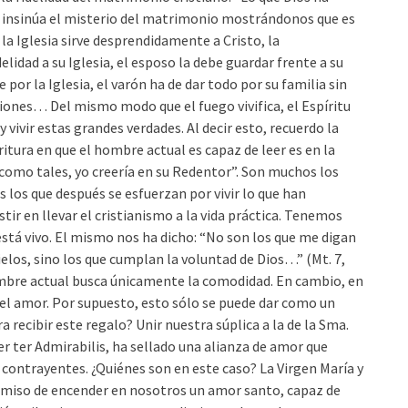
s insinúa el misterio del matrimonio mostrándonos que es
o la Iglesia sirve desprendidamente a Cristo, la
elidad a su Iglesia, el esposo la debe guardar frente a su
por la Iglesia, el varón ha de dar todo por su familia sin
siones… Del mismo modo que el fuego vivifica, el Espíritu
 vivir estas grandes verdades. Al decir esto, recuerdo la
critura en que el hombre actual es capaz de leer es en la
sen como tales, yo creería en su Redentor”. Son muchos los
s los que después se esfuerzan por vivir lo que han
tir en llevar el cristianismo a la vida práctica. Tenemos
stá vivo. El mismo nos ha dicho: “No son los que me digan
ielos, sino los que cumplan la voluntad de Dios…” (Mt. 7,
hombre actual busca únicamente la comodidad. En cambio, en
 el amor. Por supuesto, esto sólo se puede dar como un
ra recibir este regalo? Unir nuestra súplica a la de la Sma.
er ter Admirabilis, ha sellado una alianza de amor que
contrayentes. ¿Quiénes son en este caso? La Virgen María y
omiso de encender en nosotros un amor santo, capaz de