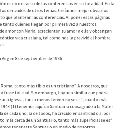
ón es un extracto de las conferencias en su totalidad. En la
fos derivados de otros temas. Creíamos mejor obviarlos
nto que plantean las conferencias. Al poner estas páginas
e tanto quienes llegan por primera vez a nuestros
 de amor con María, acrecienten su amor a ella y obtengan
uténtica vida cristiana, tal como nos la previvió el hombre
as.
a Virgen 8 de septiembre de 1986
Roma, tanto más tibio es un cristiano”. A nosotros, que
a frase tal cual. Sin embargo, hay una similar que podría
e una iglesia, tanto menos fervoroso se es”; cuanto más
1943 (1) tenemos aquí un Santuario consagrado a la Mater
da de cada uno, la de todos, ha crecido en santidad o si por
nto más cerca de un Santuario, tanto más superficial se es”.
íamos tener este Santuario en medio de nosotros.