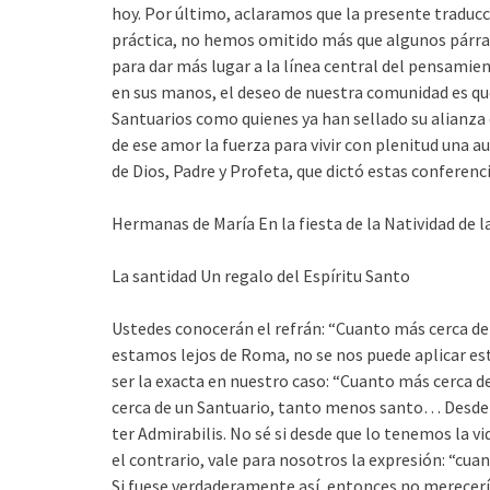
hoy. Por último, aclaramos que la presente traducci
práctica, no hemos omitido más que algunos párra
para dar más lugar a la línea central del pensamie
en sus manos, el deseo de nuestra comunidad es qu
Santuarios como quienes ya han sellado su alianza
de ese amor la fuerza para vivir con plenitud una a
de Dios, Padre y Profeta, que dictó estas conferenci
Hermanas de María En la fiesta de la Natividad de l
La santidad Un regalo del Espíritu Santo
Ustedes conocerán el refrán: “Cuanto más cerca de 
estamos lejos de Roma, no se nos puede aplicar est
ser la exacta en nuestro caso: “Cuanto más cerca d
cerca de un Santuario, tanto menos santo… Desde 
ter Admirabilis. No sé si desde que lo tenemos la vi
el contrario, vale para nosotros la expresión: “cua
Si fuese verdaderamente así, entonces no merecer