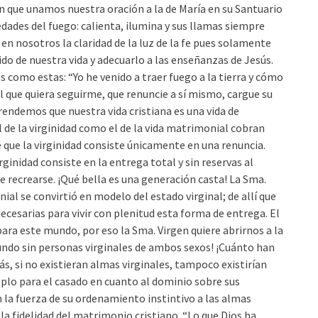
en que unamos nuestra oración a la de María en su Santuario
dades del fuego: calienta, ilumina y sus llamas siempre
 en nosotros la claridad de la luz de la fe pues solamente
do de nuestra vida y adecuarlo a las enseñanzas de Jesús.
s como estas: “Yo he venido a traer fuego a la tierra y cómo
El que quiera seguirme, que renuncie a sí mismo, cargue su
prendemos que nuestra vida cristiana es una vida de
al de la virginidad como el de la vida matrimonial cobran
e la virginidad consiste únicamente en una renuncia.
ginidad consiste en la entrega total y sin reservas al
e recrearse. ¡Qué bella es una generación casta! La Sma.
nial se convirtió en modelo del estado virginal; de allí que
ecesarias para vivir con plenitud esta forma de entrega. El
ara este mundo, por eso la Sma. Virgen quiere abrirnos a la
 mundo sin personas virginales de ambos sexos! ¡Cuánto han
más, si no existieran almas virginales, tampoco existirían
plo para el casado en cuanto al dominio sobre sus
n la fuerza de su ordenamiento instintivo a las almas
 la fidelidad del matrimonio cristiano. “Lo que Dios ha