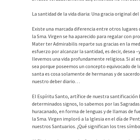
La santidad de la vida diaria: Una gracia original d
Existe una marcada diferencia entre otros lugares d
la Sma. Virgen se ha aparecido para regalar con pr
Mater ter Admirabilis reparte sus gracias en la med
esfuerzo por alcanzar la santidad, es decir, desea –
llevemos una vida profundamente religiosa. Si al 
sea porque poseemos un concepto equivocado de lo 
santa es cosa solamente de hermanas y de sacerd
nuestro deber diario…
El Espíritu Santo, artífice de nuestra santificació
determinados signos, lo sabemos por las Sagradas E
huracanado, en forma de lenguas y de llamas de fue
la Sma. Virgen imploró a la Iglesia en el día de Pe
nuestros Santuarios. ¿Qué significan los tres símb