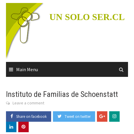
Skip
to
UN SOLO SER.CL
content
Main Menu
Instituto de Familias de Schoenstatt
Leave a comment
Share on facebook
Tweet on twitter