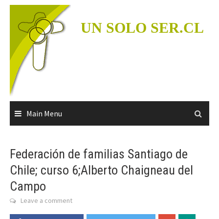
Skip
to
UN SOLO SER.CL
content
Main Menu
Federación de familias Santiago de
Chile; curso 6;Alberto Chaigneau del
Campo
Leave a comment