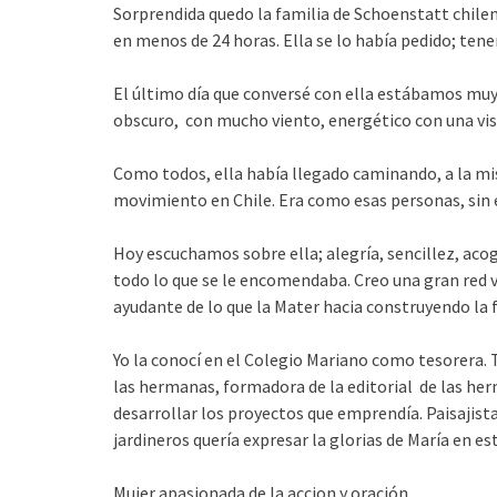
Sorprendida quedo la familia de Schoenstatt chilena
en menos de 24 horas. Ella se lo había pedido; tene
El último día que conversé con ella estábamos muy
obscuro, con mucho viento, energético con una vis
Como todos, ella había llegado caminando, a la mis
movimiento en Chile. Era como esas personas, sin e
Hoy escuchamos sobre ella; alegría, sencillez, aco
todo lo que se le encomendaba. Creo una gran red v
ayudante de lo que la Mater hacia construyendo la 
Yo la conocí en el Colegio Mariano como tesorera. 
las hermanas, formadora de la editorial de las her
desarrollar los proyectos que emprendía. Paisajista 
jardineros quería expresar la glorias de María en est
Mujer apasionada de la accion y oración.