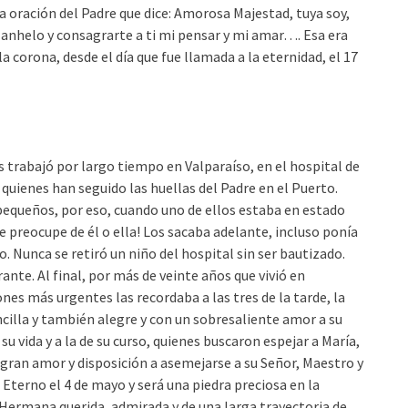
na oración del Padre que dice: Amorosa Majestad, tuya soy,
 anhelo y consagrarte a ti mi pensar y mi amar…. Esa era
la corona, desde el día que fue llamada a la eternidad, el 17
 trabajó por largo tiempo en Valparaíso, en el hospital de
quienes han seguido las huellas del Padre en el Puerto.
 pequeños, por eso, cuando uno de ellos estaba en estado
se preocupe de él o ella! Los sacaba adelante, incluso ponía
. Nunca se retiró un niño del hospital sin ser bautizado.
nte. Al final, por más de veinte años que vivió en
ones más urgentes las recordaba a las tres de la tarde, la
ncilla y también alegre y con un sobresaliente amor a su
su vida y a la de su curso, quienes buscaron espejar a María,
n gran amor y disposición a asemejarse a su Señor, Maestro y
 Eterno el 4 de mayo y será una piedra preciosa en la
ermana querida, admirada y de una larga trayectoria de