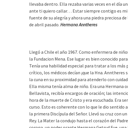
llevaba dentro. Ella rezaba varias veces en el día u
ante ti quiero callar… Estar siempre contigo es mi
fuente de su alegría y ahora una piedra preciosa de 
de abril pasado.
Hermana Anntheres
Llegó a Chile el año 1967. Como enfermera de niños
la Fundacion Mena. Ese lugar es bien conocido para 
Tenía una habilidad especial para tratar a los más
crítico, los médicos decían ¡que la Hna. Anntheres 
la cuna en su proximidad para atenderlo con cuidado
Ella misma tenía alma de niño. Era una Hermana ora
Bellavista, recibía encargos de oración; las intenci
hora de la muerte de Cristo y era escuchada. Era se
curso. Esto es coherente con lo que le dio sentido a 
la primera Discípula del Señor. Llevó su cruz con u
Rey. La Mater la condujo hasta el corazón del Padre
corona, un poder orante.Hermana Getrud Fue, una H