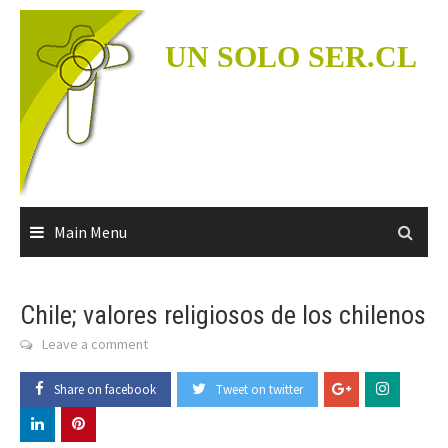
Skip
to
UN SOLO SER.CL
content
Main Menu
Chile; valores religiosos de los chilenos
Leave a comment
Share on facebook
Tweet on twitter